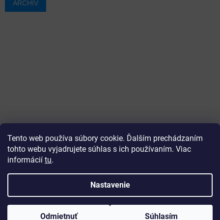
ARCHÍV
Tento web používa súbory cookie. Ďalším prechádzaním
tohto webu vyjadrujete súhlas s ich používaním. Viac
informácií
tu
.
Vytvoril Shoptet
Nastavenie
Copyright 2026
ajtech
. Všetky práva vyhradené.
Upraviť
Odmietnuť
Súhlasím
nastavenie cookies