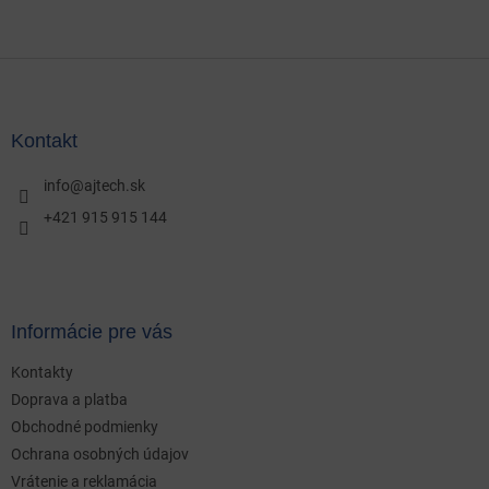
Z
á
p
ä
Kontakt
t
i
info
@
ajtech.sk
e
+421 915 915 144
Informácie pre vás
Kontakty
Doprava a platba
Obchodné podmienky
Ochrana osobných údajov
Vrátenie a reklamácia