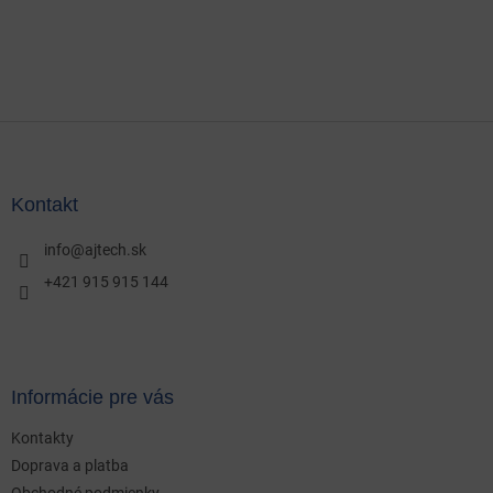
Z
á
p
ä
Kontakt
t
i
info
@
ajtech.sk
e
+421 915 915 144
Informácie pre vás
Kontakty
Doprava a platba
Obchodné podmienky