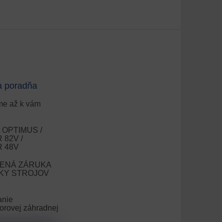
a poradňa
e až k vám
OPTIMUS /
82V /
 48V
ENÁ ZÁRUKA
OKY STROJOV
anie
orovej záhradnej