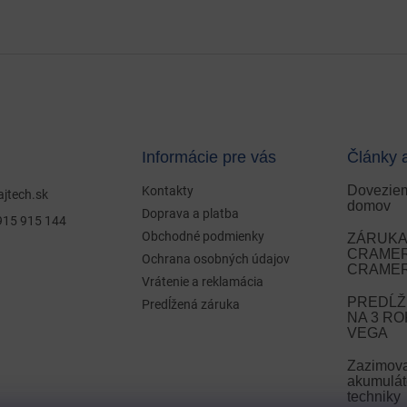
Informácie pre vás
Články 
Doveziem
Kontakty
ajtech.sk
domov
Doprava a platba
915 915 144
Obchodné podmienky
ZÁRUKA 
CRAMER 
Ochrana osobných údajov
CRAMER
Vrátenie a reklamácia
PREDĹŽ
Predĺžená záruka
NA 3 R
VEGA
Zazimov
akumulát
techniky