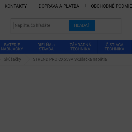
KONTAKTY
DOPRAVA A PLATBA
OBCHODNÉ PODMI
HĽADAŤ
BATÉRIE
DIELŇA a
ZÁHRADNÁ
ČISTIACA
NABÍJAČKY
STAVBA
TECHNIKA
TECHNIKA
Skúšačky
STREND PRO CX559A Skúšačka napätia