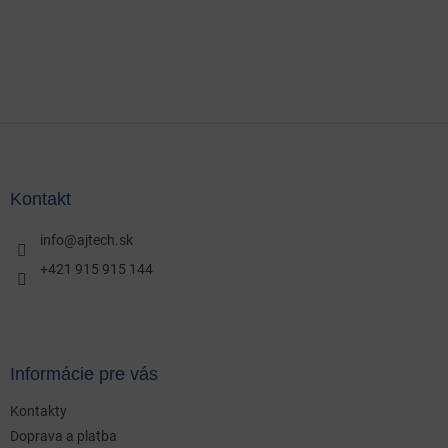
Z
á
p
ä
Kontakt
t
i
info
@
ajtech.sk
e
+421 915 915 144
Informácie pre vás
Kontakty
Doprava a platba