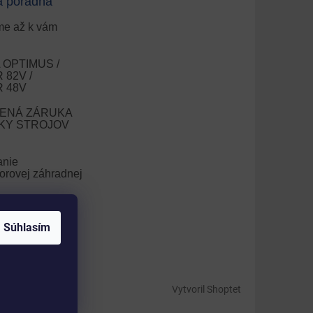
a poradňa
e až k vám
OPTIMUS /
82V /
 48V
ENÁ ZÁRUKA
OKY STROJOV
anie
orovej záhradnej
nie trávnika
Súhlasím
V
Vytvoril Shoptet