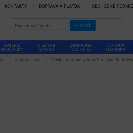
KONTAKTY
DOPRAVA A PLATBA
OBCHODNÉ PODMI
HĽADAŤ
BATÉRIE
DIELŇA a
ZÁHRADNÁ
ČISTIACA
NABÍJAČKY
STAVBA
TECHNIKA
TECHNIKA
ky
Vírivé bazény
Vírivka pre 4 osoby Intex Pure Spa -Buble H