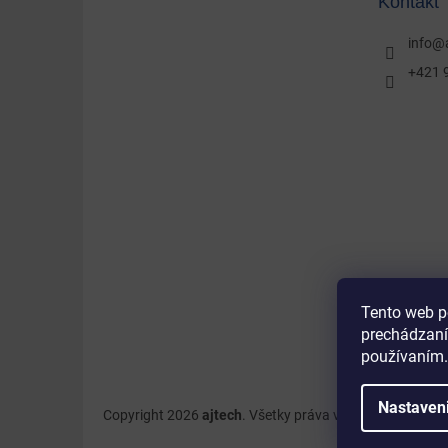
Kontakt
i
e
info
@
+421 
Tento web p
prechádzaní
používaním.
Nastaven
Copyright 2026
ajtech
. Všetky práva vyhradené.
Upravi