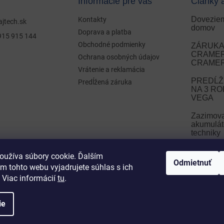
Informácie pre vás
Články 
Doveziem
Kontakty
ajtech.sk
domov
Doprava a platba
915 915 144
Obchodné podmienky
ZÁRUKA 
CRAMER 
Ochrana osobných údajov
CRAMER
Vrátenie a reklamácia
PREDĹŽ
Predĺžená záruka
NA 3 R
VEGA
Zazimov
akumulát
techniky
Zazimova
oužíva súbory cookie. Ďalším
Odmietnuť
m tohto webu vyjadrujete súhlas s ich
ARCHÍ
 Viac informácií
tu
.
ie
ť nastavenie cookies