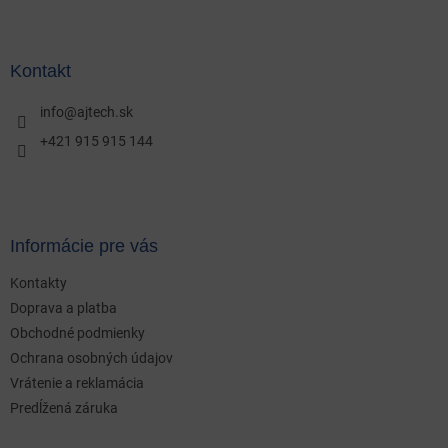
Z
á
p
ä
Kontakt
t
i
info
@
ajtech.sk
e
+421 915 915 144
Informácie pre vás
Kontakty
Doprava a platba
Obchodné podmienky
Ochrana osobných údajov
Vrátenie a reklamácia
Predĺžená záruka