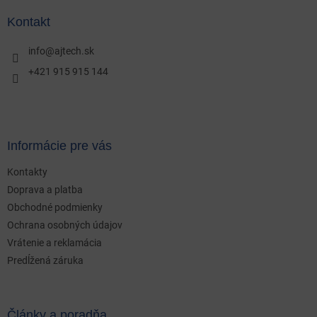
p
ä
Kontakt
t
i
info
@
ajtech.sk
e
+421 915 915 144
Informácie pre vás
Kontakty
Doprava a platba
Obchodné podmienky
Ochrana osobných údajov
Vrátenie a reklamácia
Predĺžená záruka
Články a poradňa