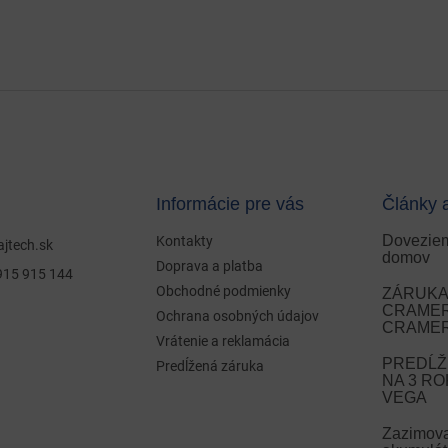
Informácie pre vás
Články 
Doveziem
Kontakty
ajtech.sk
domov
Doprava a platba
915 915 144
Obchodné podmienky
ZÁRUKA 
CRAMER 
Ochrana osobných údajov
CRAMER
Vrátenie a reklamácia
PREDĹŽ
Predĺžená záruka
NA 3 R
VEGA
Zazimov