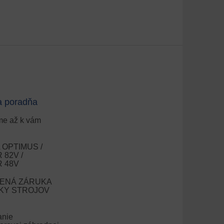
a poradňa
e až k vám
OPTIMUS /
82V /
 48V
ENÁ ZÁRUKA
OKY STROJOV
anie