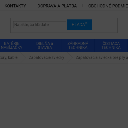
KONTAKTY
DOPRAVA A PLATBA
OBCHODNÉ PODMI
HĽADAŤ
BATÉRIE
DIELŇA a
ZÁHRADNÁ
ČISTIACA
NABÍJAČKY
STAVBA
TECHNIKA
TECHNIKA
tory, káble
Zapaľovacie sviečky
Zapaľovacia sviečka pre píly