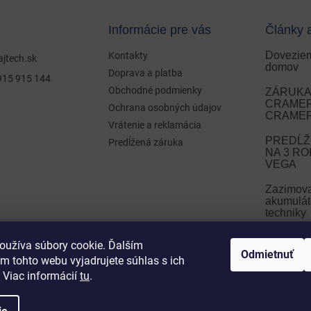
Informácie pre vás
Články 
Doveziem
Kontakty
ajtech.sk
domov
Doprava a platba
915 915 144
Obchodné podmienky
ZÁRUKA 
CRAMER 
Ochrana osobných údajov
CRAMER
Vrátenie a reklamácia
PREDĹŽ
Predĺžená záruka
NA 3 R
VEGA
Zazimov
akumulát
techniky
Zazimova
oužíva súbory cookie. Ďalším
Odmietnuť
m tohto webu vyjadrujete súhlas s ich
ARCHÍ
 Viac informácií
tu
.