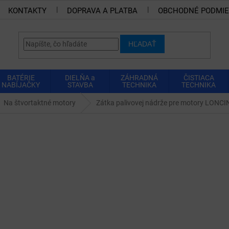
KONTAKTY
DOPRAVA A PLATBA
OBCHODNÉ PODMI
HĽADAŤ
BATÉRIE
DIELŇA a
ZÁHRADNÁ
ČISTIACA
NABÍJAČKY
STAVBA
TECHNIKA
TECHNIKA
Na štvortaktné motory
Zátka palivovej nádrže pre motory LON