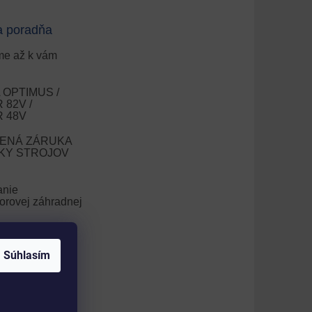
a poradňa
e až k vám
OPTIMUS /
82V /
 48V
ENÁ ZÁRUKA
OKY STROJOV
anie
orovej záhradnej
nie trávnika
Súhlasím
V