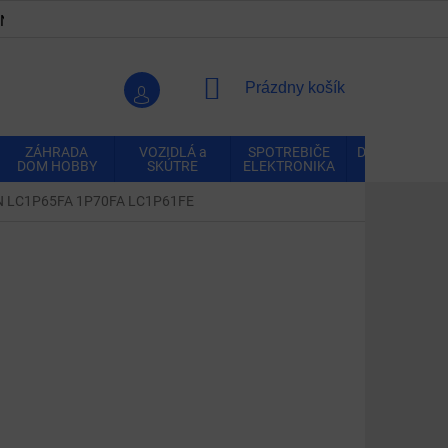
ENKY
OCHRANA OSOBNÝCH ÚDAJOV
VRÁTENIE A REK
NÁKUPNÝ
Prázdny košík
KOŠÍK
ZÁHRADA
VOZIDLÁ a
SPOTREBIČE
DOMÁCNOSŤ
DOM HOBBY
SKÚTRE
ELEKTRONIKA
CIN LC1P65FA 1P70FA LC1P61FE