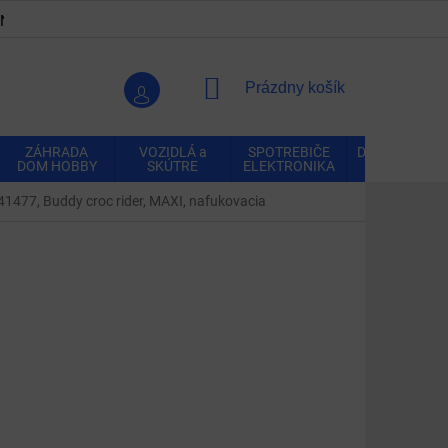
ENKY
OCHRANA OSOBNÝCH ÚDAJOV
VRÁTENIE A REK
NÁKUPNÝ
Prázdny košík
KOŠÍK
ZÁHRADA
VOZIDLÁ a
SPOTREBIČE
DOMÁCNOSŤ
DOM HOBBY
SKÚTRE
ELEKTRONIKA
1477, Buddy croc rider, MAXI, nafukovacia