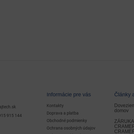
Informácie pre vás
Články 
Doveziem
Kontakty
ajtech.sk
domov
Doprava a platba
915 915 144
Obchodné podmienky
ZÁRUKA 
CRAMER 
Ochrana osobných údajov
CRAMER