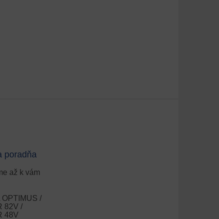
a poradňa
e až k vám
OPTIMUS /
82V /
 48V