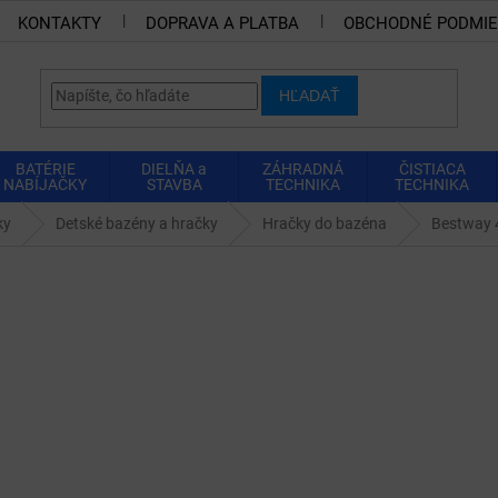
KONTAKTY
DOPRAVA A PLATBA
OBCHODNÉ PODMI
HĽADAŤ
BATÉRIE
DIELŇA a
ZÁHRADNÁ
ČISTIACA
NABÍJAČKY
STAVBA
TECHNIKA
TECHNIKA
ky
Detské bazény a hračky
Hračky do bazéna
Bestway 4