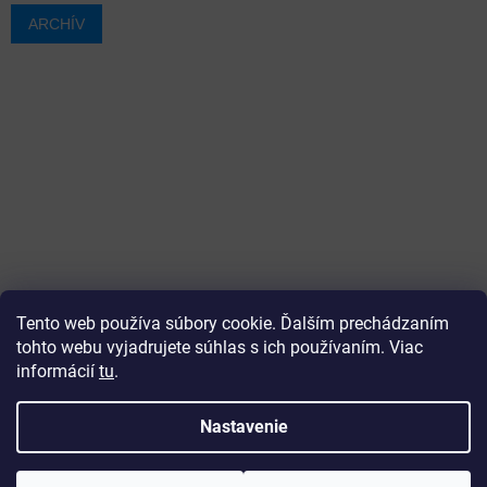
ARCHÍV
Tento web používa súbory cookie. Ďalším prechádzaním
tohto webu vyjadrujete súhlas s ich používaním. Viac
informácií
tu
.
Vytvoril Shoptet
Nastavenie
Copyright 2026
ajtech
. Všetky práva vyhradené.
Upraviť