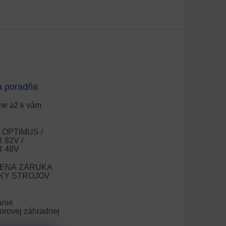
a poradňa
e až k vám
OPTIMUS /
82V /
 48V
ENÁ ZÁRUKA
OKY STROJOV
anie
orovej záhradnej