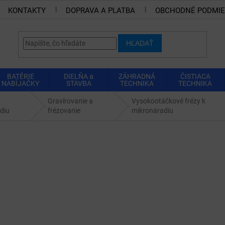
KONTAKTY
DOPRAVA A PLATBA
OBCHODNÉ PODMI
HĽADAŤ
BATÉRIE
DIELŇA a
ZÁHRADNÁ
ČISTIACA
NABÍJAČKY
STAVBA
TECHNIKA
TECHNIKA
Gravírovanie a
Vysokootáčkové frézy k
diu
frézovanie
mikronáradiu