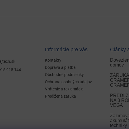
Informácie pre vás
Články 
Doveziem
Kontakty
ajtech.sk
domov
Doprava a platba
915 915 144
Obchodné podmienky
ZÁRUKA 
CRAMER 
Ochrana osobných údajov
CRAMER
Vrátenie a reklamácia
PREDĹŽ
Predĺžená záruka
NA 3 R
VEGA
Zazimov
akumulát
techniky