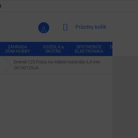
ENKY
OCHRANA OSOBNÝCH ÚDAJOV
VRÁTENIE A REK
NÁKUPNÝ
Prázdny košík
KOŠÍK
ZÁHRADA
VOZIDLÁ a
SPOTREBIČE
DOMÁCNOSŤ
DOM HOBBY
SKÚTRE
ELEKTRONIKA
Dremel 125 Fréza na mäkké materiály 6,4 mm
26150125JA