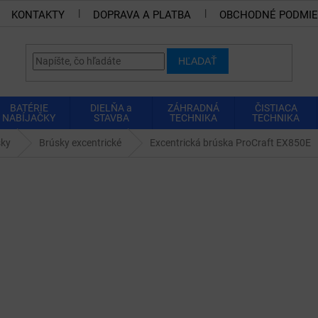
KONTAKTY
DOPRAVA A PLATBA
OBCHODNÉ PODMI
HĽADAŤ
BATÉRIE
DIELŇA a
ZÁHRADNÁ
ČISTIACA
NABÍJAČKY
STAVBA
TECHNIKA
TECHNIKA
sky
Brúsky excentrické
Excentrická brúska ProCraft EX850E