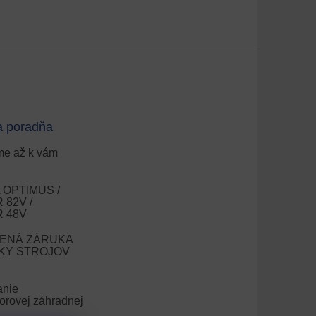
a poradňa
e až k vám
OPTIMUS /
82V /
 48V
ENÁ ZÁRUKA
OKY STROJOV
anie
orovej záhradnej