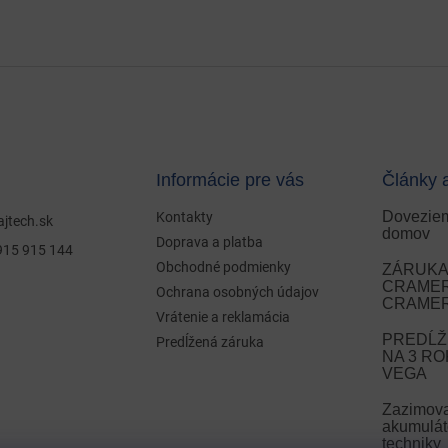
Informácie pre vás
Články 
Doveziem
Kontakty
ajtech.sk
domov
Doprava a platba
915 915 144
Obchodné podmienky
ZÁRUKA 
CRAMER 
Ochrana osobných údajov
CRAMER
Vrátenie a reklamácia
PREDĹŽ
Predĺžená záruka
NA 3 R
VEGA
Zazimov
akumulát
techniky