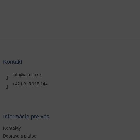
Z
á
p
ä
Kontakt
t
i
info
@
ajtech.sk
e
+421 915 915 144
Informácie pre vás
Kontakty
Doprava a platba