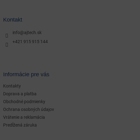
á
p
ä
Kontakt
t
i
info
@
ajtech.sk
e
+421 915 915 144
Informácie pre vás
Kontakty
Doprava a platba
Obchodné podmienky
Ochrana osobných údajov
Vrátenie a reklamácia
Predĺžená záruka