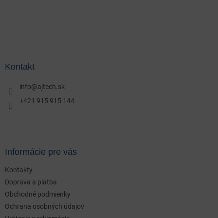
Z
á
p
ä
Kontakt
t
i
info
@
ajtech.sk
e
+421 915 915 144
Informácie pre vás
Kontakty
Doprava a platba
Obchodné podmienky
Ochrana osobných údajov