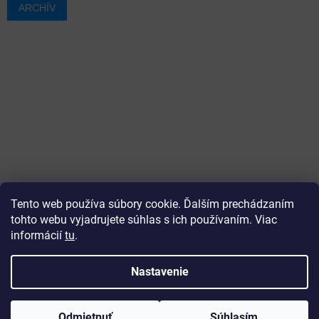
ARCHÍV
Tento web používa súbory cookie. Ďalším prechádzaním
tohto webu vyjadrujete súhlas s ich používaním. Viac
informácií
tu
.
Vytvoril Shoptet
Nastavenie
Copyright 2026
ajtech
. Všetky práva vyhradené.
Upraviť
Odmietnuť
Súhlasím
nastavenie cookies