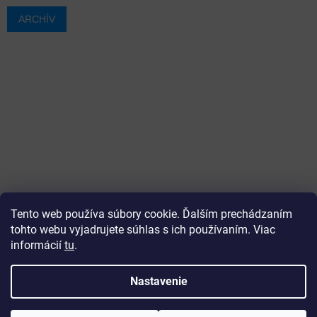
ARCHÍV
Tento web používa súbory cookie. Ďalším prechádzaním
tohto webu vyjadrujete súhlas s ich používaním. Viac
informácií
tu
.
Vytvoril Shoptet
Nastavenie
Copyright 2026
ajtech
. Všetky práva vyhradené.
Upraviť