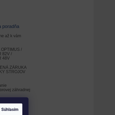
a poradňa
e až k vám
OPTIMUS /
82V /
 48V
ENÁ ZÁRUKA
OKY STROJOV
anie
orovej záhradnej
nie trávnika
Súhlasím
V