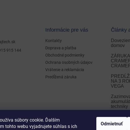
Informácie pre vás
Články 
Doveziem
Kontakty
ajtech.sk
domov
Doprava a platba
915 915 144
Obchodné podmienky
ZÁRUKA 
CRAMER 
Ochrana osobných údajov
CRAMER
Vrátenie a reklamácia
PREDĹŽ
Predĺžená záruka
NA 3 R
VEGA
Zazimov
akumulát
techniky
Zazimova
oužíva súbory cookie. Ďalším
Odmietnuť
m tohto webu vyjadrujete súhlas s ich
ARCHÍ