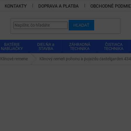
KONTAKTY
DOPRAVA A PLATBA
OBCHODNÉ PODMI
HĽADAŤ
BATÉRIE
DIELŇA a
ZÁHRADNÁ
ČISTIACA
NABÍJAČKY
STAVBA
TECHNIKA
TECHNIKA
Klinové remene
Klinový remeň pohonu a pojazdu castelgarden 43