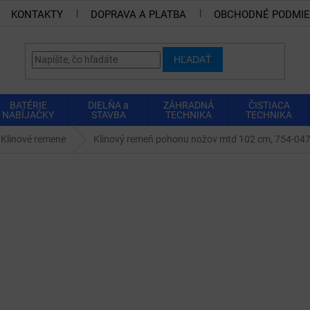
KONTAKTY
DOPRAVA A PLATBA
OBCHODNÉ PODMI
HĽADAŤ
BATÉRIE
DIELŇA a
ZÁHRADNÁ
ČISTIACA
NABÍJAČKY
STAVBA
TECHNIKA
TECHNIKA
Klinové remene
Klinový remeň pohonu nožov mtd 102 cm, 754-04