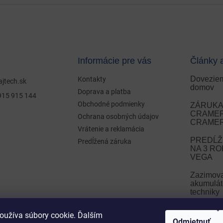
Informácie pre vás
Články 
Doveziem
Kontakty
ajtech.sk
domov
Doprava a platba
915 915 144
Obchodné podmienky
ZÁRUKA 
CRAMER 
Ochrana osobných údajov
CRAMER
Vrátenie a reklamácia
PREDĹŽ
Predĺžená záruka
NA 3 R
VEGA
Zazimov
akumulát
techniky
Zazimova
oužíva súbory cookie. Ďalším
Odmietnuť