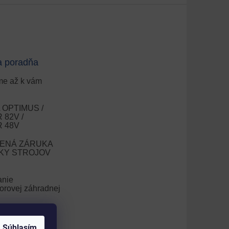
a poradňa
e až k vám
OPTIMUS /
82V /
 48V
ENÁ ZÁRUKA
OKY STROJOV
anie
orovej záhradnej
nie trávnika
Súhlasím