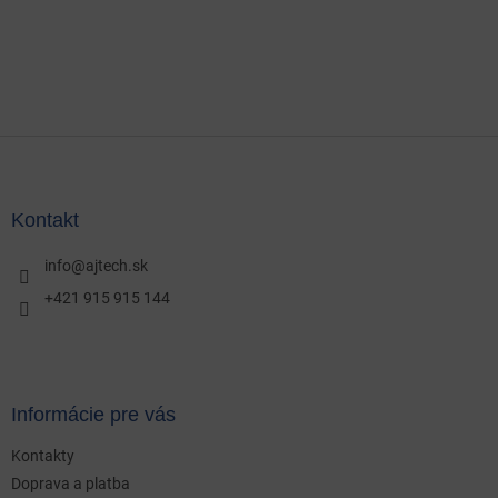
Z
á
p
ä
Kontakt
t
i
info
@
ajtech.sk
e
+421 915 915 144
Informácie pre vás
Kontakty
Doprava a platba