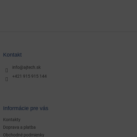
Z
á
p
ä
Kontakt
t
i
info
@
ajtech.sk
e
+421 915 915 144
Informácie pre vás
Kontakty
Doprava a platba
Obchodné podmienky