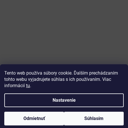
Tento web používa súbory cookie. Ďalším prechádzaním
tohto webu vyjadrujete súhlas s ich používaním. Viac
informácií
tu
.
Vytvoril Shoptet
Nastavenie
Copyright 2026
ajtech
. Všetky práva vyhradené.
Upraviť
Odmietnuť
Súhlasím
nastavenie cookies