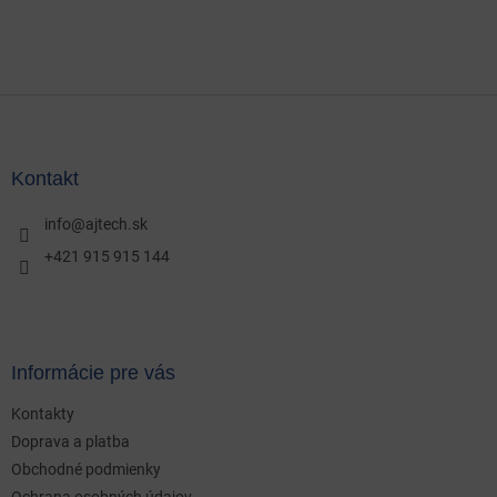
Z
á
p
ä
Kontakt
t
i
info
@
ajtech.sk
e
+421 915 915 144
Informácie pre vás
Kontakty
Doprava a platba
Obchodné podmienky
Ochrana osobných údajov