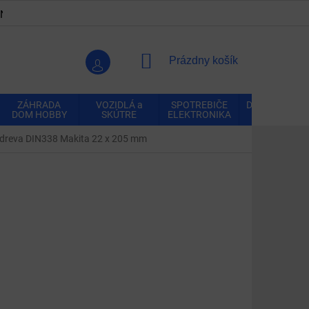
ENKY
OCHRANA OSOBNÝCH ÚDAJOV
VRÁTENIE A REK
NÁKUPNÝ
Prázdny košík
KOŠÍK
ZÁHRADA
VOZIDLÁ a
SPOTREBIČE
DOMÁCNOSŤ
DOM HOBBY
SKÚTRE
ELEKTRONIKA
o dreva DIN338 Makita 22 x 205 mm