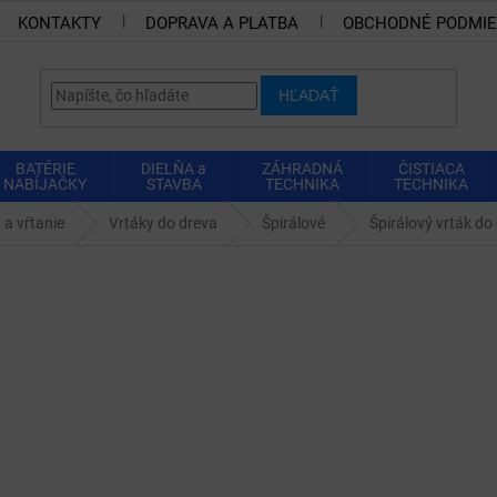
KONTAKTY
DOPRAVA A PLATBA
OBCHODNÉ PODMI
HĽADAŤ
BATÉRIE
DIELŇA a
ZÁHRADNÁ
ČISTIACA
NABÍJAČKY
STAVBA
TECHNIKA
TECHNIKA
 a vŕtanie
Vrtáky do dreva
Špirálové
Špirálový vrták d