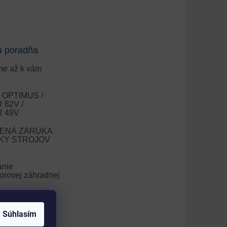
a poradňa
e až k vám
OPTIMUS /
82V /
 48V
ENÁ ZÁRUKA
OKY STROJOV
anie
orovej záhradnej
nie trávnika
Súhlasím
V