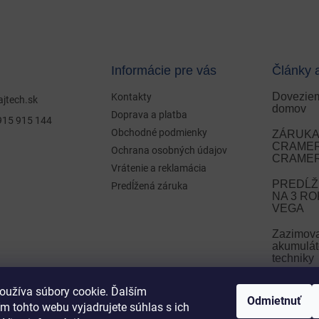
Informácie pre vás
Články 
Doveziem
Kontakty
ajtech.sk
domov
Doprava a platba
915 915 144
Obchodné podmienky
ZÁRUKA 
CRAMER 
Ochrana osobných údajov
CRAMER
Vrátenie a reklamácia
PREDĹŽ
Predĺžená záruka
NA 3 R
VEGA
Zazimov
akumulát
techniky
Zazimova
oužíva súbory cookie. Ďalším
Odmietnuť
m tohto webu vyjadrujete súhlas s ich
ARCHÍ