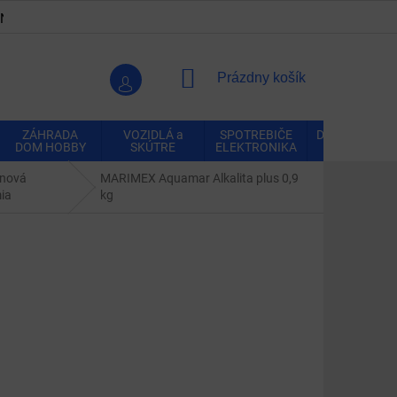
ENKY
OCHRANA OSOBNÝCH ÚDAJOV
VRÁTENIE A REK
NÁKUPNÝ
Prázdny košík
KOŠÍK
ZÁHRADA
VOZIDLÁ a
SPOTREBIČE
DOMÁCNOSŤ
DOM HOBBY
SKÚTRE
ELEKTRONIKA
nová
MARIMEX Aquamar Alkalita plus 0,9
ia
kg