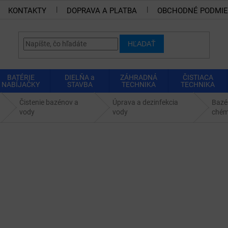
KONTAKTY
DOPRAVA A PLATBA
OBCHODNÉ PODMI
HĽADAŤ
BATÉRIE
DIELŇA a
ZÁHRADNÁ
ČISTIACA
NABÍJAČKY
STAVBA
TECHNIKA
TECHNIKA
Čistenie bazénov a
Úprava a dezinfekcia
Bazé
vody
vody
chém