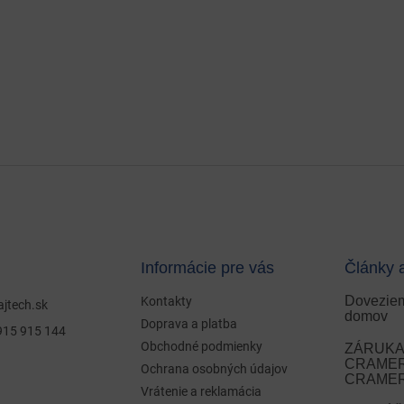
Informácie pre vás
Články 
Doveziem
Kontakty
ajtech.sk
domov
Doprava a platba
915 915 144
Obchodné podmienky
ZÁRUKA 
CRAMER 
Ochrana osobných údajov
CRAMER
Vrátenie a reklamácia