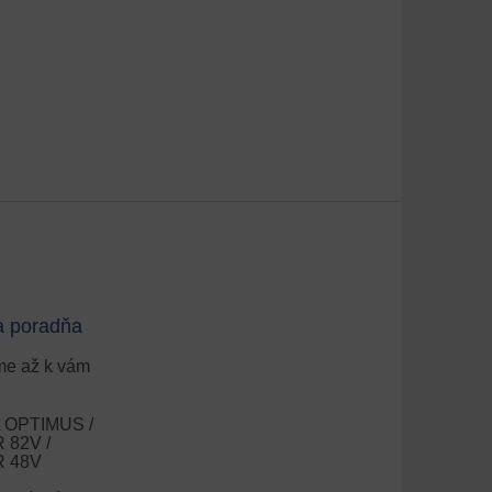
a poradňa
e až k vám
OPTIMUS /
82V /
 48V