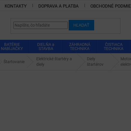
KONTAKTY
DOPRAVA A PLATBA
OBCHODNÉ PODMI
HĽADAŤ
BATÉRIE
DIELŇA a
ZÁHRADNÁ
ČISTIACA
NABÍJAČKY
STAVBA
TECHNIKA
TECHNIKA
Elektrické štartéry a
Diely
Motor
Štartovanie
diely
štartérov
elektr