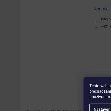
t
Kontakt
i
e
info
@
+421 
Tento web p
prechádzaní
používaním.
Nastaven