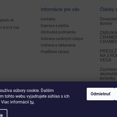
Informácie pre vás
Články 
Doveziem
Kontakty
ajtech.sk
domov
Doprava a platba
915 915 144
Obchodné podmienky
ZÁRUKA 
CRAMER 
Ochrana osobných údajov
CRAMER
Vrátenie a reklamácia
PREDĹŽ
Predĺžená záruka
NA 3 R
VEGA
Zazimov
akumulát
techniky
Zazimova
oužíva súbory cookie. Ďalším
Odmietnuť
m tohto webu vyjadrujete súhlas s ich
ARCHÍ
 Viac informácií
tu
.
ie