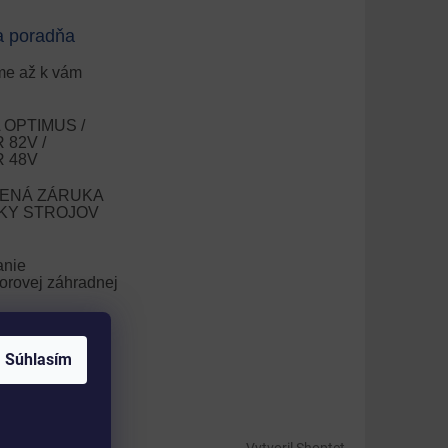
a poradňa
e až k vám
OPTIMUS /
82V /
 48V
ENÁ ZÁRUKA
OKY STROJOV
anie
orovej záhradnej
nie trávnika
Súhlasím
V