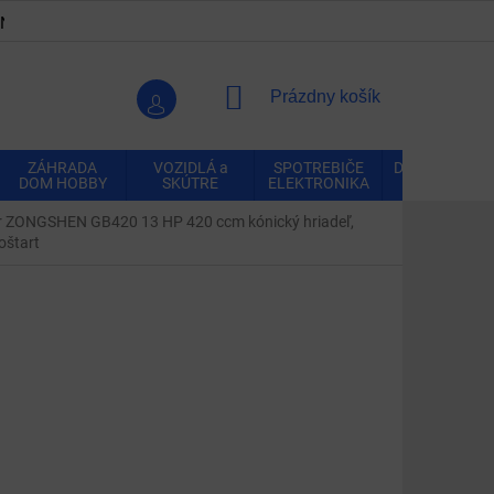
ENKY
OCHRANA OSOBNÝCH ÚDAJOV
VRÁTENIE A REK
NÁKUPNÝ
Prázdny košík
KOŠÍK
ZÁHRADA
VOZIDLÁ a
SPOTREBIČE
DOMÁCNOSŤ
DOM HOBBY
SKÚTRE
ELEKTRONIKA
 ZONGSHEN GB420 13 HP 420 ccm kónický hriadeľ,
oštart