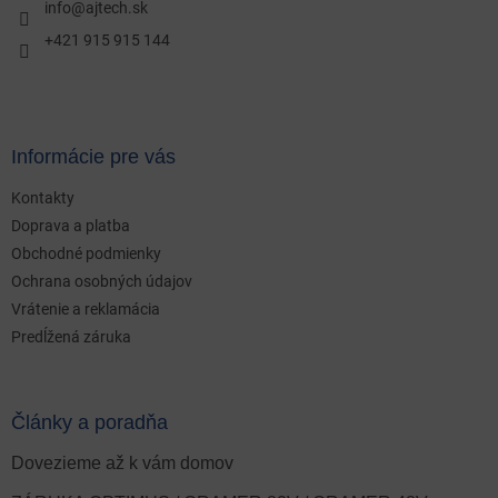
i
info
@
ajtech.sk
e
+421 915 915 144
Informácie pre vás
Kontakty
Doprava a platba
Obchodné podmienky
Ochrana osobných údajov
Vrátenie a reklamácia
Predĺžená záruka
Články a poradňa
Dovezieme až k vám domov