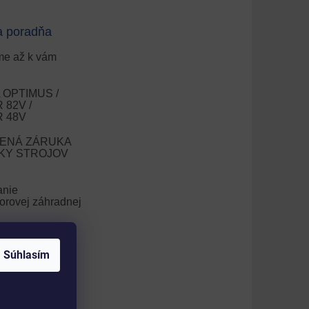
a poradňa
e až k vám
OPTIMUS /
82V /
 48V
ENÁ ZÁRUKA
OKY STROJOV
anie
orovej záhradnej
nie trávnika
Súhlasím
V