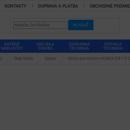
KONTAKTY
DOPRAVA A PLATBA
OBCHODNÉ PODMI
HĽADAŤ
BATÉRIE
DIELŇA a
ZÁHRADNÁ
ČISTIACA
NABÍJAČKY
STAVBA
TECHNIKA
TECHNIKA
ry
Diely bloku
Ojnice
Ojnica pre motory HONDA GX110 G