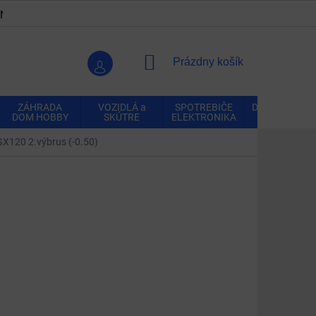
ENKY
OCHRANA OSOBNÝCH ÚDAJOV
VRÁTENIE A REK
NÁKUPNÝ
Prázdny košík
KOŠÍK
ZÁHRADA
VOZIDLÁ a
SPOTREBIČE
DOMÁCNOSŤ
DOM HOBBY
SKÚTRE
ELEKTRONIKA
X120 2.výbrus (-0.50)