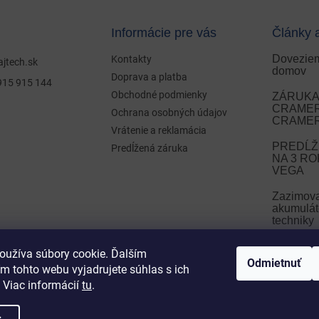
Informácie pre vás
Články 
Doveziem
Kontakty
ajtech.sk
domov
Doprava a platba
915 915 144
Obchodné podmienky
ZÁRUKA 
CRAMER 
Ochrana osobných údajov
CRAMER
Vrátenie a reklamácia
PREDĹŽ
Predĺžená záruka
NA 3 R
VEGA
Zazimov
akumulát
techniky
Zazimova
oužíva súbory cookie. Ďalším
Odmietnuť
m tohto webu vyjadrujete súhlas s ich
ARCHÍ
 Viac informácií
tu
.