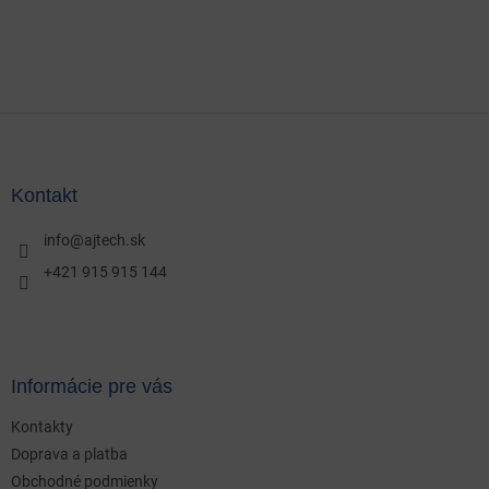
Z
á
p
ä
Kontakt
t
i
info
@
ajtech.sk
e
+421 915 915 144
Informácie pre vás
Kontakty
Doprava a platba
Obchodné podmienky