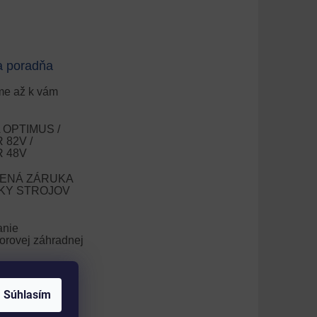
a poradňa
e až k vám
OPTIMUS /
82V /
 48V
ENÁ ZÁRUKA
OKY STROJOV
anie
orovej záhradnej
nie trávnika
Súhlasím
V