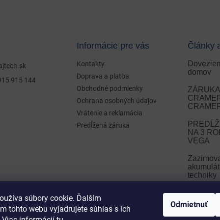
Informácie pre vás
Články 
Doveziem
Kontakty
ajtech.sk
domov
Doprava a platba
915 915 144
Obchodné podmienky
ZÁRUKA 
CRAMER 
Ochrana osobných údajov
CRAMER
Vrátenie a reklamácia
PREDĹŽ
Predĺžená záruka
NA 3 R
VEGA
Zazimov
akumulát
techniky
Zazimova
oužíva súbory cookie. Ďalším
Odmietnuť
m tohto webu vyjadrujete súhlas s ich
ARCHÍ
 Viac informácií
tu
.