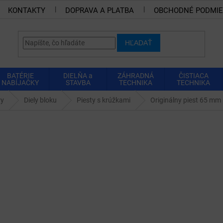
KONTAKTY
DOPRAVA A PLATBA
OBCHODNÉ PODMI
HĽADAŤ
BATÉRIE
DIELŇA a
ZÁHRADNÁ
ČISTIACA
NABÍJAČKY
STAVBA
TECHNIKA
TECHNIKA
ry
Diely bloku
Piesty s krúžkami
Originálny piest 65 m