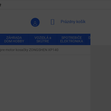
ENKY
OCHRANA OSOBNÝCH ÚDAJOV
VRÁTENIE A REK
NÁKUPNÝ
Prázdny košík
KOŠÍK
ZÁHRADA
VOZIDLÁ a
SPOTREBIČE
DOMÁCNOSŤ
DOM HOBBY
SKÚTRE
ELEKTRONIKA
m pre motor kosačky ZONGSHEN XP140