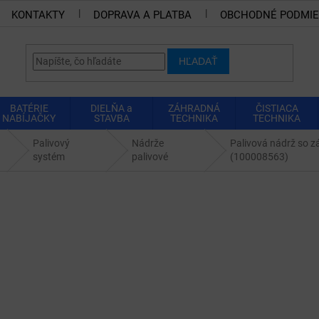
KONTAKTY
DOPRAVA A PLATBA
OBCHODNÉ PODMI
HĽADAŤ
BATÉRIE
DIELŇA a
ZÁHRADNÁ
ČISTIACA
NABÍJAČKY
STAVBA
TECHNIKA
TECHNIKA
Palivový
Nádrže
Palivová nádrž so 
systém
palivové
(100008563)