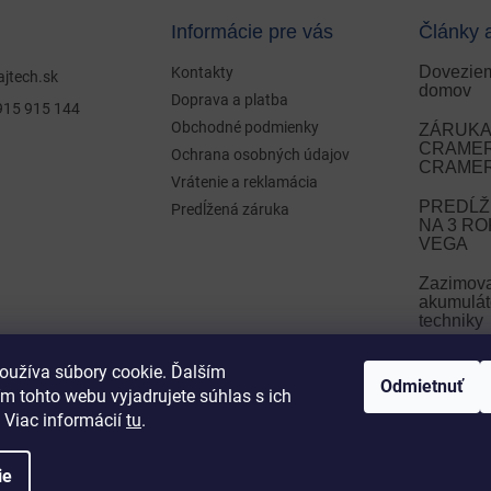
Informácie pre vás
Články 
Doveziem
Kontakty
ajtech.sk
domov
Doprava a platba
915 915 144
Obchodné podmienky
ZÁRUKA 
CRAMER 
Ochrana osobných údajov
CRAMER
Vrátenie a reklamácia
PREDĹŽ
Predĺžená záruka
NA 3 R
VEGA
Zazimov
akumulát
techniky
Zazimova
oužíva súbory cookie. Ďalším
Odmietnuť
m tohto webu vyjadrujete súhlas s ich
ARCHÍ
 Viac informácií
tu
.
ie
ť nastavenie cookies