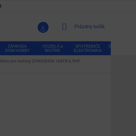
ENKY
OCHRANA OSOBNÝCH ÚDAJOV
VRÁTENIE A REK
NÁKUPNÝ
Prázdny košík
KOŠÍK
ZÁHRADA
VOZIDLÁ a
SPOTREBIČE
DOMÁCNOSŤ
DOM HOBBY
SKÚTRE
ELEKTRONIKA
zátkou pre motory ZONGSHEN 168FB 6,5HP