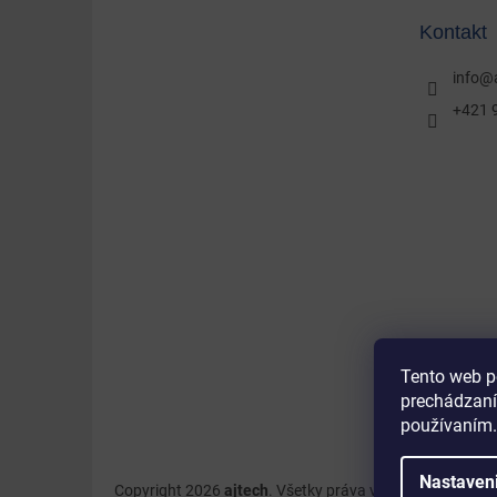
t
Kontakt
i
e
info
@
+421 
Tento web p
prechádzaní
používaním.
Nastaven
Copyright 2026
ajtech
. Všetky práva vyhradené.
Upravi