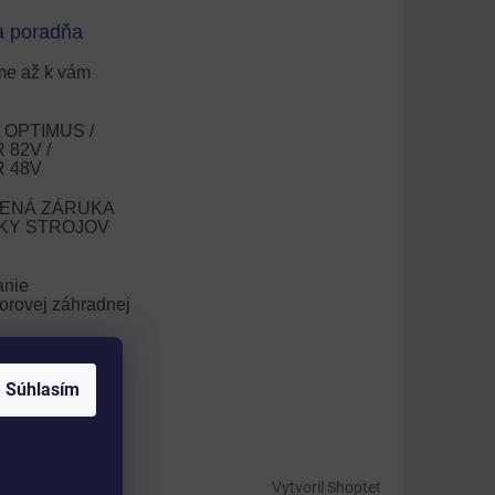
a poradňa
e až k vám
OPTIMUS /
82V /
 48V
ENÁ ZÁRUKA
OKY STROJOV
anie
orovej záhradnej
nie trávnika
Súhlasím
V
Vytvoril Shoptet