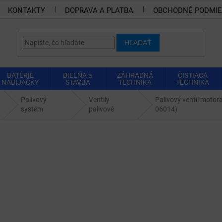
KONTAKTY
DOPRAVA A PLATBA
OBCHODNÉ PODMI
HĽADAŤ
BATÉRIE
DIELŇA a
ZÁHRADNÁ
ČISTIACA
NABÍJAČKY
STAVBA
TECHNIKA
TECHNIKA
Palivový
Ventily
Palivový ventil motor
systém
palivové
06014)