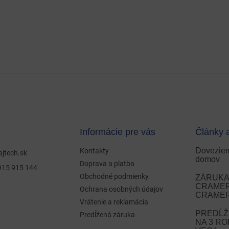
Informácie pre vás
Články 
Doveziem
Kontakty
ajtech.sk
domov
Doprava a platba
915 915 144
Obchodné podmienky
ZÁRUKA 
CRAMER 
Ochrana osobných údajov
CRAMER
Vrátenie a reklamácia
PREDĹŽ
Predĺžená záruka
NA 3 R