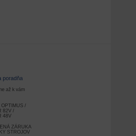
a poradňa
e až k vám
OPTIMUS /
82V /
 48V
ENÁ ZÁRUKA
OKY STROJOV