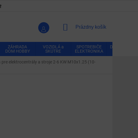
ENKY
OCHRANA OSOBNÝCH ÚDAJOV
VRÁTENIE A REK
NÁKUPNÝ
Prázdny košík
KOŠÍK
ZÁHRADA
VOZIDLÁ a
SPOTREBIČE
DOMÁCNOSŤ
DOM HOBBY
SKÚTRE
ELEKTRONIKA
a pre elektrocentrály a stroje 2-6 KW M10x1.25 (10-