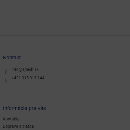
Z
á
p
ä
Kontakt
t
i
info
@
ajtech.sk
e
+421 915 915 144
Informácie pre vás
Kontakty
Doprava a platba