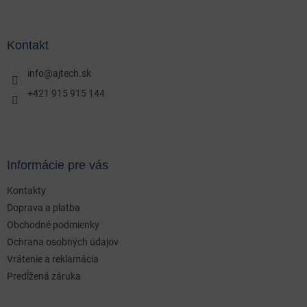
á
p
ä
Kontakt
t
i
info
@
ajtech.sk
e
+421 915 915 144
Informácie pre vás
Kontakty
Doprava a platba
Obchodné podmienky
Ochrana osobných údajov
Vrátenie a reklamácia
Predĺžená záruka