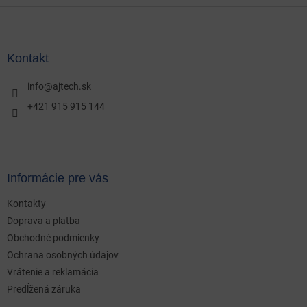
Z
á
p
ä
Kontakt
t
i
info
@
ajtech.sk
e
+421 915 915 144
Informácie pre vás
Kontakty
Doprava a platba
Obchodné podmienky
Ochrana osobných údajov
Vrátenie a reklamácia
Predĺžená záruka