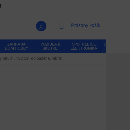
ENKY
OCHRANA OSOBNÝCH ÚDAJOV
VRÁTENIE A REK
NÁKUPNÝ
Prázdny košík
KOŠÍK
ZÁHRADA
VOZIDLÁ a
SPOTREBIČE
DOMÁCNOSŤ
DOM HOBBY
SKÚTRE
ELEKTRONIKA
 58331, 122 cm, do bazéna, rebrík