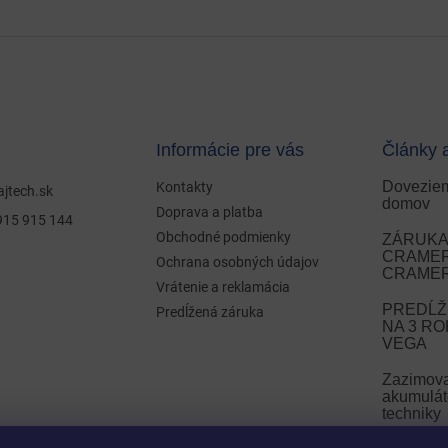
Informácie pre vás
Články 
Doveziem
Kontakty
ajtech.sk
domov
Doprava a platba
915 915 144
Obchodné podmienky
ZÁRUKA 
CRAMER 
Ochrana osobných údajov
CRAMER
Vrátenie a reklamácia
PREDĹŽ
Predĺžená záruka
NA 3 R
VEGA
Zazimov
akumulát
techniky