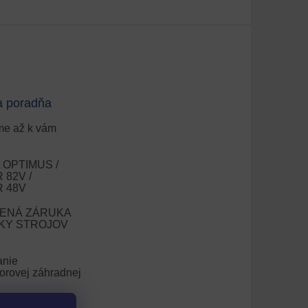
a poradňa
e až k vám
OPTIMUS /
82V /
 48V
ENÁ ZÁRUKA
OKY STROJOV
anie
orovej záhradnej