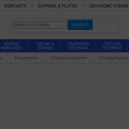
KONTAKTY
DOPRAVA A PLATBA
OBCHODNÉ PODMI
HĽADAŤ
BATÉRIE
DIELŇA a
ZÁHRADNÁ
ČISTIACA
NABÍJAČKY
STAVBA
TECHNIKA
TECHNIKA
ky
Príslušenstvo
Schodíky k bazénom
Schodíky Bestway