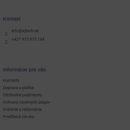
á
p
ä
Kontakt
t
i
info
@
ajtech.sk
e
+421 915 915 144
Informácie pre vás
Kontakty
Doprava a platba
Obchodné podmienky
Ochrana osobných údajov
Vrátenie a reklamácia
Predĺžená záruka