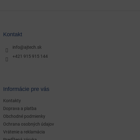
Z
á
p
ä
Kontakt
t
i
info
@
ajtech.sk
e
+421 915 915 144
Informácie pre vás
Kontakty
Doprava a platba
Obchodné podmienky
Ochrana osobných údajov
Vrátenie a reklamácia
Predĺžená záruka