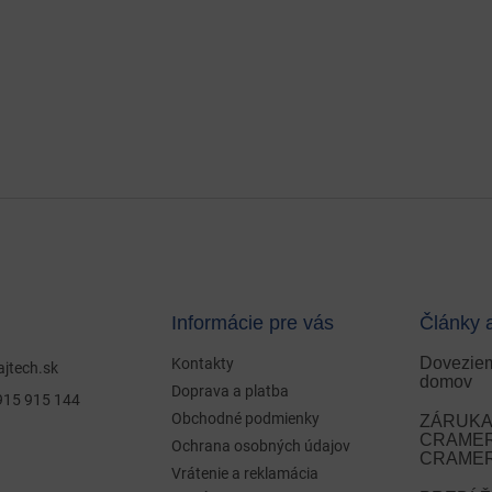
Informácie pre vás
Články 
Doveziem
Kontakty
ajtech.sk
domov
Doprava a platba
915 915 144
Obchodné podmienky
ZÁRUKA 
CRAMER 
Ochrana osobných údajov
CRAMER
Vrátenie a reklamácia