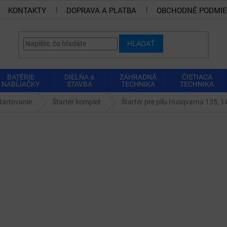
KONTAKTY
DOPRAVA A PLATBA
OBCHODNÉ PODMI
HĽADAŤ
BATÉRIE
DIELŇA a
ZÁHRADNÁ
ČISTIACA
NABÍJAČKY
STAVBA
TECHNIKA
TECHNIKA
tartovanie
Štartér komplet
Štartér pre pílu Husqvarna 135, 1