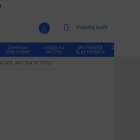
ENKY
OCHRANA OSOBNÝCH ÚDAJOV
VRÁTENIE A REK
NÁKUPNÝ
Prázdny košík
KOŠÍK
ZÁHRADA
VOZIDLÁ a
SPOTREBIČE
DOMÁCNOSŤ
DOM HOBBY
SKÚTRE
ELEKTRONIKA
40, 435, 440 (504 59 70-02)