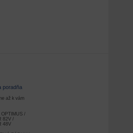
a poradňa
e až k vám
OPTIMUS /
82V /
 48V