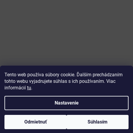
Tento web používa súbory cookie. Ďalším prechádzaním
tohto webu vyjadrujete súhlas s ich používaním. Viac
informácií
tu
.
Vytvoril Shoptet
Nastavenie
Copyright 2026
ajtech
. Všetky práva vyhradené.
Upraviť
Odmietnuť
Súhlasím
nastavenie cookies