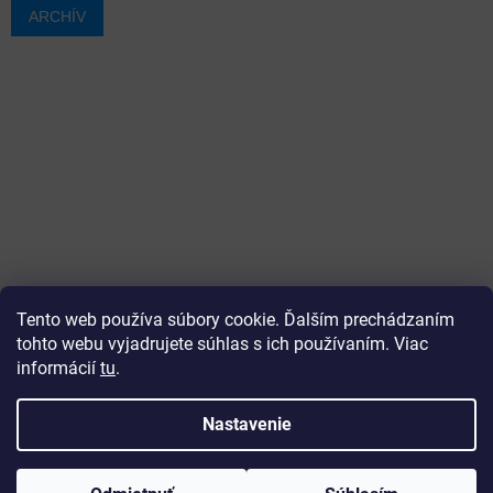
ARCHÍV
Tento web používa súbory cookie. Ďalším prechádzaním
tohto webu vyjadrujete súhlas s ich používaním. Viac
informácií
tu
.
Vytvoril Shoptet
Nastavenie
Copyright 2026
ajtech
. Všetky práva vyhradené.
Upraviť