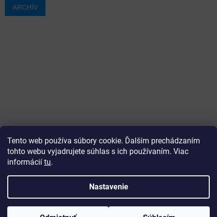
ARCHÍV
Tento web používa súbory cookie. Ďalším prechádzaním
tohto webu vyjadrujete súhlas s ich používaním. Viac
informácií
tu
.
Vytvoril Shoptet
Nastavenie
Copyright 2026
ajtech
. Všetky práva vyhradené.
Upraviť