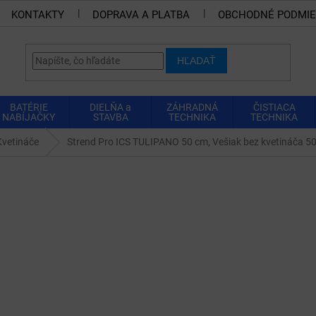
KONTAKTY
DOPRAVA A PLATBA
OBCHODNÉ PODMI
HĽADAŤ
BATÉRIE
DIELŇA a
ZÁHRADNÁ
ČISTIACA
NABÍJAČKY
STAVBA
TECHNIKA
TECHNIKA
Kvetináče
Strend Pro ICS TULIPANO 50 cm, Vešiak bez kvetináča 5