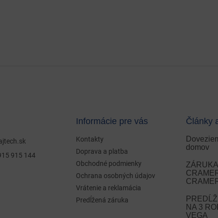
Informácie pre vás
Články 
Doveziem
Kontakty
ajtech.sk
domov
Doprava a platba
915 915 144
Obchodné podmienky
ZÁRUKA 
CRAMER 
Ochrana osobných údajov
CRAMER
Vrátenie a reklamácia
PREDĹŽ
Predĺžená záruka
NA 3 R
VEGA