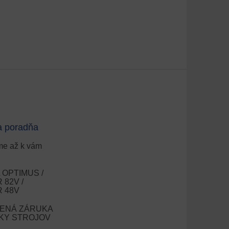
a poradňa
e až k vám
OPTIMUS /
82V /
 48V
ENÁ ZÁRUKA
OKY STROJOV