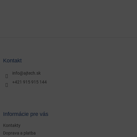
Z
á
p
ä
Kontakt
t
i
info
@
ajtech.sk
e
+421 915 915 144
Informácie pre vás
Kontakty
Doprava a platba