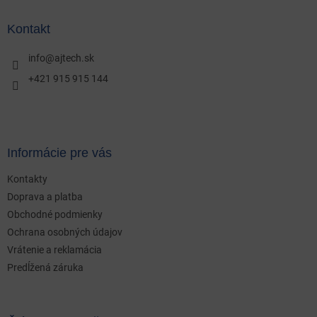
p
ä
Kontakt
t
i
info
@
ajtech.sk
e
+421 915 915 144
Informácie pre vás
Kontakty
Doprava a platba
Obchodné podmienky
Ochrana osobných údajov
Vrátenie a reklamácia
Predĺžená záruka