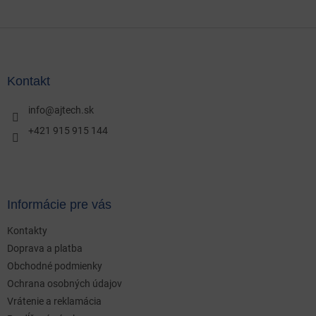
Z
á
p
ä
Kontakt
t
i
info
@
ajtech.sk
e
+421 915 915 144
Informácie pre vás
Kontakty
Doprava a platba
Obchodné podmienky
Ochrana osobných údajov
Vrátenie a reklamácia