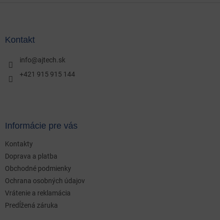
Z
á
p
ä
Kontakt
t
i
info
@
ajtech.sk
e
+421 915 915 144
Informácie pre vás
Kontakty
Doprava a platba
Obchodné podmienky
Ochrana osobných údajov
Vrátenie a reklamácia
Predĺžená záruka