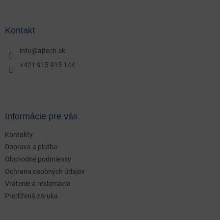
á
p
ä
Kontakt
t
i
info
@
ajtech.sk
e
+421 915 915 144
Informácie pre vás
Kontakty
Doprava a platba
Obchodné podmienky
Ochrana osobných údajov
Vrátenie a reklamácia
Predĺžená záruka